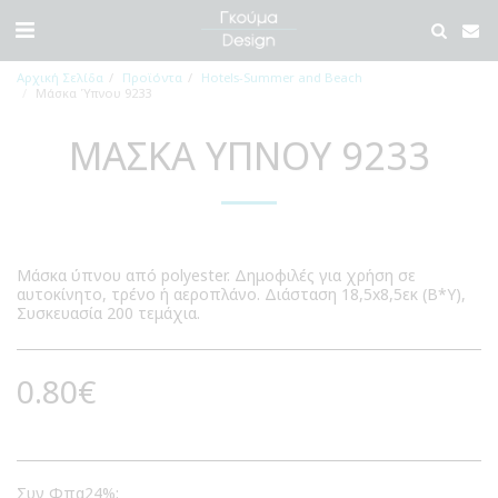
Αρχική Σελίδα
Προϊόντα
Hotels-Summer and Beach
Μάσκα Ύπνου 9233
ΜΆΣΚΑ ΎΠΝΟΥ 9233
Μάσκα ύπνου από polyester. Δημοφιλές για χρήση σε
αυτοκίνητο, τρένο ή αεροπλάνο. Διάσταση 18,5x8,5εκ (Β*Υ),
Συσκευασία 200 τεμάχια.
0.80
€
Συν Φπα24%: