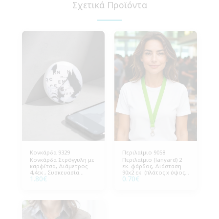
Σχετικά Προϊόντα
Κονκάρδα 9329
Περιλαίμιο 9058
Κονκάρδα Στρόγγυλη με
Περιλαίμιο (lanyard) 2
καρφίτσα, Διάμετρος
εκ. φάρδος, Διάσταση
4,4εκ , Συσκευασία
90x2 εκ. (πλάτος x ύψος).
1.80
€
0.70
€
100τεμ. Η τιμή είναι με
Συσκευασία 100 τεμάχια.
εκτύπωση έως 4
Ιδανικό για εκδηλώσεις
χρώματα.
και επαγγελματική
χρήση.