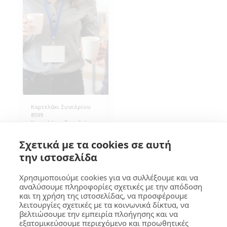
Καρτελάκι Συνεδρίου
8599
Καρτελάκια Συνεδρίων,
με τρύπα για να μπορεί
να κρεμαστεί σε
0.50
€
Σχετικά με τα cookies σε αυτή
κορδόνι, Διάσταση
10x8εκ (Β*Υ), Διαφανές,
την ιστοσελίδα
Χωρίς Εκτύπωση.
Συσκευασία 100 τεμάχια.
Χρησιμοποιούμε cookies για να συλλέξουμε και να
αναλύσουμε πληροφορίες σχετικές με την απόδοση
και τη χρήση της ιστοσελίδας, να προσφέρουμε
ΓΚΟΥΜΑ Design
λειτουργίες σχετικές με τα κοινωνικά δίκτυα, να
βελτιώσουμε την εμπειρία πλοήγησης και να
Πνευματικά Δικαιώματα © 2026 Όλα τα δικαιώματα κατοχυρωμένα
εξατομικεύσουμε περιεχόμενο και προωθητικές
Όροι
|
Προστασία Προσωπικών Δεδομένων
|
Προσβασιμότητα