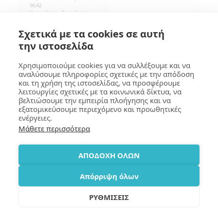
9642
Καρτελάκια Συνεδρίων,
με μεταλλικό κλίπ για
στερέωση στο ρούχο,
0.70
€
Σχετικά με τα cookies σε αυτή
Διάσταση 10x8εκ (Β*Υ),
Διαφανές, Χωρίς
την ιστοσελίδα
Εκτύπωση. Συσκευασία
100 τεμάχια.
Χρησιμοποιούμε cookies για να συλλέξουμε και να
αναλύσουμε πληροφορίες σχετικές με την απόδοση
και τη χρήση της ιστοσελίδας, να προσφέρουμε
ΓΚΟΥΜΑ Design
λειτουργίες σχετικές με τα κοινωνικά δίκτυα, να
βελτιώσουμε την εμπειρία πλοήγησης και να
Πνευματικά Δικαιώματα © 2026 Όλα τα δικαιώματα κατοχυρωμένα
εξατομικεύσουμε περιεχόμενο και προωθητικές
Όροι
|
Προστασία Προσωπικών Δεδομένων
|
Προσβασιμότητα
ενέργειες.
Μάθετε περισσότερα
ΕΓΓΡΑΦΉ
ΑΠΟΔΟΧΗ ΟΛΩΝ
Απόρριψη όλων
ΡΥΘΜΙΣΕΙΣ