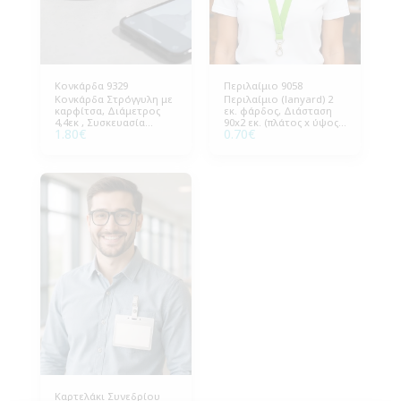
Κονκάρδα 9329
Περιλαίμιο 9058
Κονκάρδα Στρόγγυλη με
Περιλαίμιο (lanyard) 2
καρφίτσα, Διάμετρος
εκ. φάρδος, Διάσταση
4,4εκ , Συσκευασία
90x2 εκ. (πλάτος x ύψος).
1.80
€
0.70
€
100τεμ. Η τιμή είναι με
Συσκευασία 100 τεμάχια.
εκτύπωση έως 4
Ιδανικό για εκδηλώσεις
χρώματα.
και επαγγελματική
χρήση.
Καρτελάκι Συνεδρίου