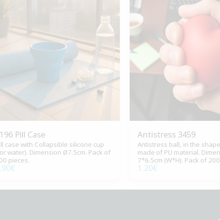
196 Pill Case
Antistress 3459
ill case with Collapsible silicone cup
Antistress ball, in the shape
for water). Dimension Ø7.5cm. Pack of
made of PU material. Dime
00 pieces.
7*6.5cm (W*H). Pack of 200
.90
€
1.20
€