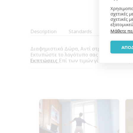
Χρησιμοπο
σχετικές μ
σχετικές μ
εξατομικεύ
Μάθετε πε
Description
Standards
ΑΠΟ
Διαφημιστικά Δώρα, Αντί στρες Μπαλάκι. Έ
Εκτυπώστε το λογότυπο σας και κάντε μία 
Εκπτώσεις
Επί των τιμών γίνονται σε παρ