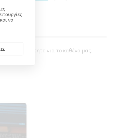
ίες
ειτουργίες
και να
ΙΣ
τικό, Απαραίτητο για το καθένα μας.