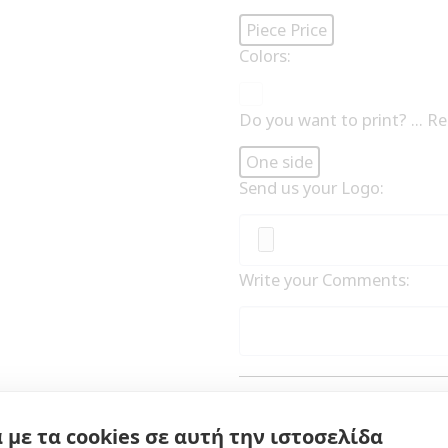
Piece Price
Colors:
Do you want to print? ... R
One side
Send us your Logo:
Write your Comments:
 με τα cookies σε αυτή την ιστοσελίδα