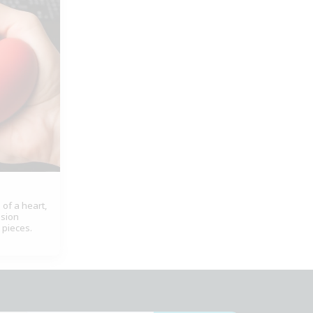
 of a heart,
nsion
 pieces.