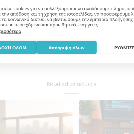
ιούμε cookies για να συλλέξουμε και να αναλύσουμε πληροφορ
Learn More
ε την απόδοση και τη χρήση της ιστοσελίδας, να προσφέρουμε λ
ε τα κοινωνικά δίκτυα, να βελτιώσουμε την εμπειρία πλοήγησης 
σουμε περιεχόμενο και προωθητικές ενέργειες.
ρισσότερα
ΔΟΧΗ ΟΛΩΝ
Απόρριψη όλων
ΡΥΘΜΙΣΕ
να από τα καλύτερα δώρα που μπορείτε να κάνετε. Χρησ
μόνιμη κινητή διαφήμιση.
αγγελίες άνω των 400 τεμαχίων.
Related products