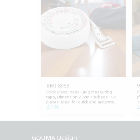
BMI 8983
9
Body Mass Index (BMI) measuring
P
tape, Dimension Ø7cm. Package 100
(
pieces. Ideal for quick and accurate
1
2.10
€
2
BMI measurement.
GOUMA Design