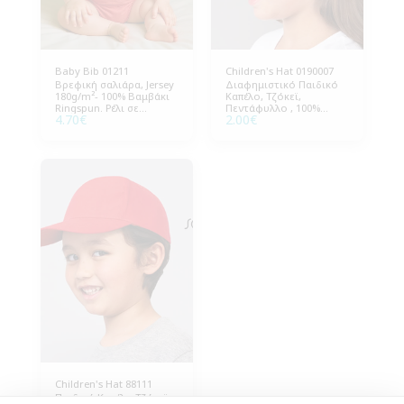
Baby Bib 01211
Children's Hat 0190007
Βρεφική σαλιάρα, Jersey
Διαφημιστικό Παιδικό
180g/m²- 100% Βαμβάκι
Καπέλο, Τζόκεϊ,
Ringspun. Ρέλι σε
Πεντάφυλλο , 100%
4.70
€
2.00
€
χρωματιστή αντίθεση -
Βαμβάκι, One Size
Κλείσιμο με velcro.
Περίμετρος 56cm.
Συσκευασία 10 τεμάχια.
Ρυθμιζόμενο πίσω
κλείσιμο με velcro.
Συσκευασία 50 τεμάχια.
Children's Hat 88111
Παιδικό Καπέλο Τζόκεϊ,