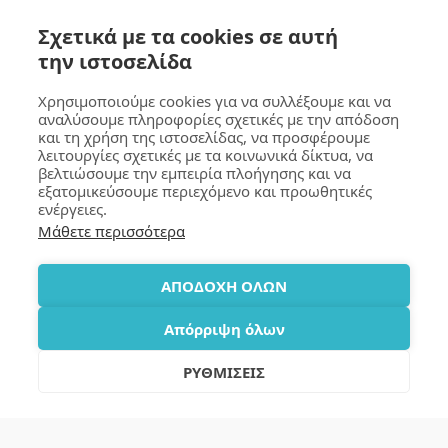
Πεντάφυλλο, 100%
βουρτσισμένο βαμβάκι
4.00
€
Σχετικά με τα cookies σε αυτή
180g/m², One Size
Περίμετρος 56cm.
την ιστοσελίδα
Ρυθμιζόμενο πίσω
κλείσιμο με Velcro.
Συσκευασία 25 τεμάχια.
Χρησιμοποιούμε cookies για να συλλέξουμε και να
αναλύσουμε πληροφορίες σχετικές με την απόδοση
και τη χρήση της ιστοσελίδας, να προσφέρουμε
GOUMA Design
λειτουργίες σχετικές με τα κοινωνικά δίκτυα, να
βελτιώσουμε την εμπειρία πλοήγησης και να
Copyright © 2026 All rights reserved
εξατομικεύσουμε περιεχόμενο και προωθητικές
Terms
|
Privacy
|
Accessibility
ενέργειες.
Μάθετε περισσότερα
SUBSCRIBE
ΑΠΟΔΟΧΗ ΟΛΩΝ
Απόρριψη όλων
ΡΥΘΜΙΣΕΙΣ