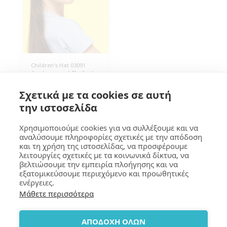
Children's Hat 03091
Διαφημιστικό Παιδικό
Καπέλο, με δίχτυ,
Πεντάφυλλο, Polyester
5.60
€
Σχετικά με τα cookies σε αυτή
160g/m², One Size
Περίμετρος 56cm.
την ιστοσελίδα
Ρυθμιζόμενο πίσω
πλαστικό κούμπωμα.
Συσκευασία 25 τεμάχια.
Χρησιμοποιούμε cookies για να συλλέξουμε και να
αναλύσουμε πληροφορίες σχετικές με την απόδοση
και τη χρήση της ιστοσελίδας, να προσφέρουμε
GOUMA Design
λειτουργίες σχετικές με τα κοινωνικά δίκτυα, να
βελτιώσουμε την εμπειρία πλοήγησης και να
Copyright © 2026 All rights reserved
εξατομικεύσουμε περιεχόμενο και προωθητικές
Terms
|
Privacy
|
Accessibility
ενέργειες.
Μάθετε περισσότερα
SUBSCRIBE
ΑΠΟΔΟΧΗ ΟΛΩΝ