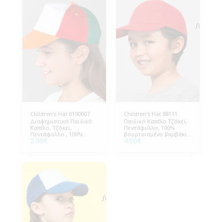
Children's Hat 0190007
Children's Hat 88111
Διαφημιστικό Παιδικό
Παιδικό Καπέλο Τζόκεϊ,
Καπέλο, Τζόκεϊ,
Πεντάφυλλο, 100%
Πεντάφυλλο , 100%
βουρτσισμένο βαμβάκι
2.00
€
4.00
€
Βαμβάκι, One Size
180g/m², One Size
Περίμετρος 56cm.
Περίμετρος 56cm.
Ρυθμιζόμενο πίσω
Ρυθμιζόμενο πίσω
κλείσιμο με velcro.
κλείσιμο με Velcro.
Συσκευασία 50 τεμάχια.
Συσκευασία 25 τεμάχια.