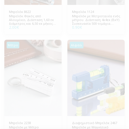
Μπρελόκ 8622
Μπρελόκ 1124
Μπρελόκ Φακός από
Μπρελόκ με Μετροταινία ενός
Αλουμίνιο, Διάσταση 1,60 εκ
μέτρου. Διάσταση 4x4εκ (ΒxΥ).
διάμετρος και 6,50 εκ μήκος.
Συσκευασία 500 τεμάχια.
2.00
€
0.90
€
Συσκευασία 200 τεμάχια.
Ιδανικό για επαγγελματικά
Ανθεκτικό και πρακτικό. Οι
δώρα και προωθητικές
μπαταρίες
ενέργειες.
συμπεριλαμβάνονται.
Μέτρο
Αλφάδι
Μπρελόκ 2238
Διαφημιστικό Μπρελόκ 2467
Μπρελόκ με Μέτρο
Μπρελόκ με Μαγνητικό