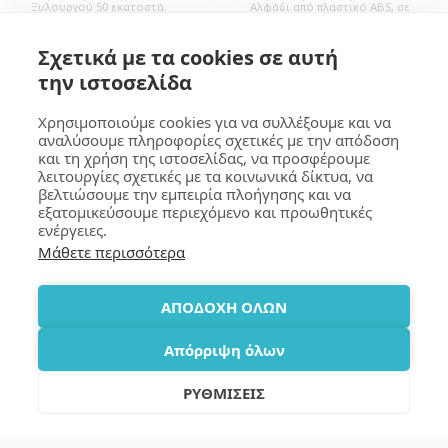
Ξυλουργού 50 εκατοστά.
Αλφάδι από πλαστικό ABS, σε
Διάσταση 6,5x2,4x1,3εκ (ΒxΥ).
διάφορα χρώματα, σε
2.00
€
2.30
€
Συσκευασία 200 τεμάχια.
ατομική συσκευασία δώρου.
Ιδανικό για επαγγελματικά
Διάσταση 7,6x4,3x1,8εκ
Σχετικά με τα cookies σε αυτή
δώρα και προωθητικές
(ΒxΥxΠ), Συσκευασία 200
ενέργειες.
τεμάχια.
την ιστοσελίδα
Χρησιμοποιούμε cookies για να συλλέξουμε και να
αναλύσουμε πληροφορίες σχετικές με την απόδοση
και τη χρήση της ιστοσελίδας, να προσφέρουμε
GOUMA Design
λειτουργίες σχετικές με τα κοινωνικά δίκτυα, να
βελτιώσουμε την εμπειρία πλοήγησης και να
Copyright © 2026 All rights reserved
εξατομικεύσουμε περιεχόμενο και προωθητικές
Terms
|
Privacy
|
Accessibility
ενέργειες.
Μάθετε περισσότερα
SUBSCRIBE
ΑΠΟΔΟΧΗ ΟΛΩΝ
Απόρριψη όλων
ΡΥΘΜΙΣΕΙΣ