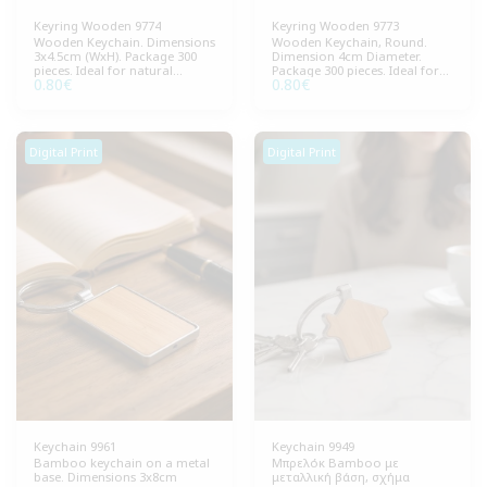
Keyring Wooden 9774
Keyring Wooden 9773
Wooden Keychain. Dimensions
Wooden Keychain, Round.
3x4.5cm (WxH). Package 300
Dimension 4cm Diameter.
pieces. Ideal for natural
Package 300 pieces. Ideal for
0.80
€
0.80
€
promotional gifts and
promotional gifts and
promotional activities
activities.
Digital Print
Digital Print
Keychain 9961
Keychain 9949
Bamboo keychain on a metal
Μπρελόκ Bamboo με
base. Dimensions 3x8cm
μεταλλική βάση, σχήμα