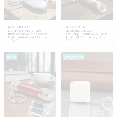
Keychain 8135
Μπρελόκ 8142
Metal key ring that also
Μεταλλικό μπρελόκ,
functions as a bottle opener.
ανοιχτήρι μπουκαλιών και με
Its dimensions are 2.9 cm. wide
φακό Led. Διαστάσεις 1,5 εκ.
1.70
€
2.50
€
and 8.5 cm. high. The package
διάμετρος , 7 εκ. μήκος.
includes 100 pieces
Συσκευασία 100 τεμάχια. Οι
μπαταρίες
συμπεριλαμβάνονται.
Φακός
Μετροταινία