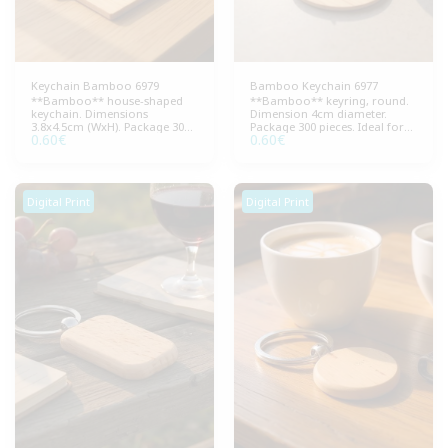
Keychain Bamboo 6979
Bamboo Keychain 6977
**Bamboo** house-shaped
**Bamboo** keyring, round.
keychain. Dimensions
Dimension 4cm diameter.
3.8x4.5cm (WxH). Package 300
Package 300 pieces. Ideal for
0.60
€
0.60
€
pieces. Ideal for ecological
ecological promotional gifts
promotional gifts and
and promotional activities.
promotions.
Digital Print
Digital Print