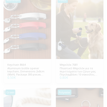
Aluminum
Plastic
Keychain 8664
Μπρελόκ 7681
Aluminum bottle opener
Πλαστικό Μπρελόκ για τα
keychain, Dimensions 2x8cm
περιττώματα των ζώων μας.
(WxH). Package 300 pieces.
Περιλαμβάνει 10 σακούλες.
0.50
€
0.80
€
Durable and practical, ideal
Διάσταση 4x10εκ (ΒxΥ).
for gifts.
Συσκευασία 300 τεμάχια.
Ανθεκτικό και πρακτικό,
ιδανικό για δώρα.
Green
Polyester