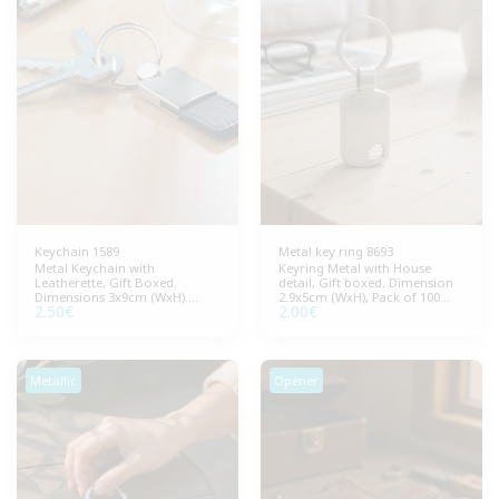
Keychain 1589
Metal key ring 8693
Metal Keychain with
Keyring Metal with House
Leatherette, Gift Boxed.
detail, Gift boxed. Dimension
Dimensions 3x9cm (WxH).
2.9x5cm (WxH), Pack of 100
2.50
€
2.00
€
Package 100 pieces. Ideal for
pieces.
business gifts and
promotional activities.
Metallic
Opener