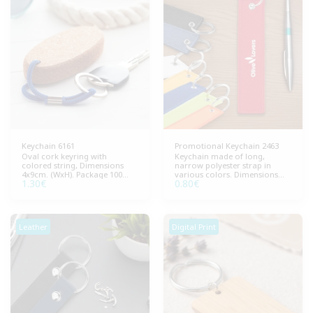
Keychain 6161
Promotional Keychain 2463
Oval cork keyring with
Keychain made of long,
colored string, Dimensions
narrow polyester strap in
4x9cm. (WxH). Package 100
various colors. Dimensions
1.30
€
0.80
€
pieces. Lightweight and
13x3cm (WxH), Packaging 300
durable, ideal for
pieces.
promotional gifts.
Leather
Digital Print