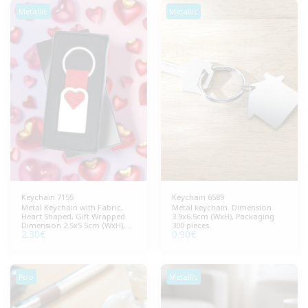
Metallic
Metallic
Keychain 7155
Keychain 6589
Metal Keychain with Fabric,
Metal keychain. Dimension
Heart Shaped, Gift Wrapped.
3.9x6.5cm (WxH), Packaging
Dimension 2.5x5.5cm (WxH),
300 pieces.
2.30
€
0.90
€
Package 100 pieces.
Poo
Metallic