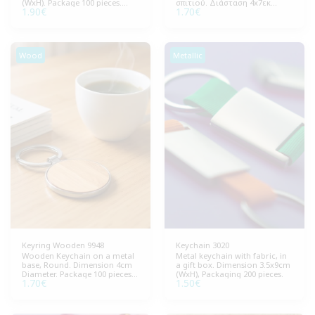
(WxH). Package 100 pieces.
σπιτιού. Διάσταση 4x7εκ
1.90
€
1.70
€
Ideal for ecological
(ΒxΥ). Συσκευασία 100
promotional gifts and
τεμάχια. Ιδανικό για
promotional activities.
διαφημιστικά δώρα &
προωθητικές ενέργειες.
Wood
Metallic
Keyring Wooden 9948
Keychain 3020
Wooden Keychain on a metal
Metal keychain with fabric, in
base, Round. Dimension 4cm
a gift box. Dimension 3.5x9cm
Diameter. Package 100 pieces.
(WxH), Packaging 200 pieces.
1.70
€
1.50
€
Ideal for promotional gifts
and promotions.