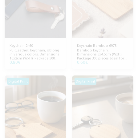
Keychain 2460
Keychain Bamboo 6978
Pu (Leather) keychain, oblong
Bamboo keychain.
in various colors. Dimensions
Dimensions 3x4.5cm (WxH).
10x2cm (WxH), Package 300
Package 300 pieces. Ideal for
0.80
€
0.60
€
pieces. Ideal for laser
ecological promotional gifts
engraving.
and promotional activities.
Digital Print
Digital Print