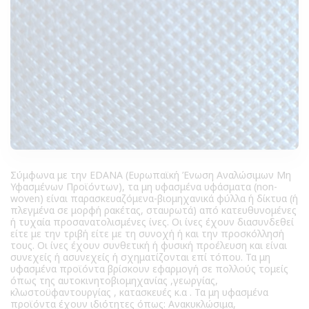
Σύμφωνα με την EDANA (Ευρωπαϊκή Ένωση Αναλώσιμων Μη
Υφασμένων Προϊόντων), τα μη υφασμένα υφάσματα (non-
woven) είναι παρασκευαζόμενα-βιομηχανικά φύλλα ή δίκτυα (ή
πλεγμένα σε μορφή ρακέτας, σταυρωτά) από κατευθυνομένες
ή τυχαία προσανατολισμένες ίνες. Οι ίνες έχουν διασυνδεθεί
είτε με την τριβή είτε με τη συνοχή ή και την προσκόλλησή
τους. Οι ίνες έχουν συνθετική ή φυσική προέλευση και είναι
συνεχείς ή ασυνεχείς ή σχηματίζονται επί τόπου. Τα μη
υφασμένα προϊόντα βρίσκουν εφαρμογή σε πολλούς τομείς
όπως της αυτοκινητοβιομηχανίας ,γεωργίας,
κλωστοϋφαντουργίας , κατασκευές κ.α . Τα μη υφασμένα
προϊόντα έχουν ιδιότητες όπως: Ανακυκλώσιμα,