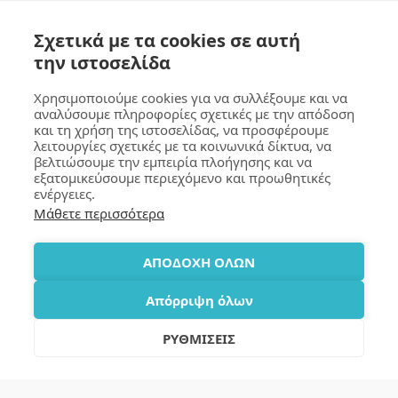
Σχετικά με τα cookies σε αυτή
την ιστοσελίδα
Χρησιμοποιούμε cookies για να συλλέξουμε και να
αναλύσουμε πληροφορίες σχετικές με την απόδοση
και τη χρήση της ιστοσελίδας, να προσφέρουμε
ΓΚΟΥΜΑ Design
λειτουργίες σχετικές με τα κοινωνικά δίκτυα, να
βελτιώσουμε την εμπειρία πλοήγησης και να
Πνευματικά Δικαιώματα © 2026 Όλα τα δικαιώματα κατοχυρωμένα
εξατομικεύσουμε περιεχόμενο και προωθητικές
Όροι
|
Προστασία Προσωπικών Δεδομένων
|
Προσβασιμότητα
ενέργειες.
Μάθετε περισσότερα
ΕΓΓΡΑΦΉ
ΑΠΟΔΟΧΗ ΟΛΩΝ
Απόρριψη όλων
ΡΥΘΜΙΣΕΙΣ