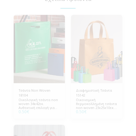
Τσάντα Non Woven
Διαφημιστική Τσάντα
18104
15142
Οικολογική τσάντα non
Οικονομική
woven 34x42εκ.
θερμοκολλημένη τσάντα
Ανθεκτική επιλογή για
non woven 23x25x10εκ.
0.50
€
0.50
€
εταιρικές εκθέσεις,
Ιδανική για φαρμακεία,
συνέδρια & προβολή
καταστήματα
προϊόντων. Συσκευασία:
καλλυντικών & μικρά
500 τεμάχια.
δώρα. Συσκευασία: 300
τεμάχια.