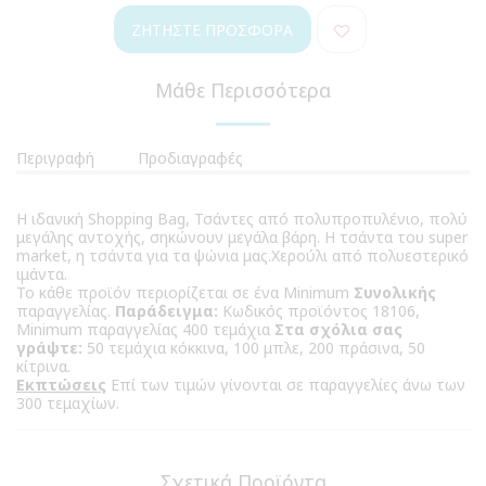
ΖΗΤΉΣΤΕ ΠΡΟΣΦΟΡΆ
Μάθε Περισσότερα
Περιγραφή
Προδιαγραφές
Η ιδανική Shopping Bag, Τσάντες από πολυπροπυλένιο, πολύ
μεγάλης αντοχής, σηκώνουν μεγάλα βάρη. Η τσάντα του super
market, η τσάντα για τα ψώνια μας.Χερούλι από πολυεστερικό
ιμάντα.
Το κάθε προϊόν περιορίζεται σε ένα Minimum
Συνολικής
παραγγελίας.
Παράδειγμα:
Κωδικός προϊόντος 18106,
Minimum παραγγελίας 400 τεμάχια
Στα σχόλια σας
γράψτε:
50 τεμάχια κόκκινα, 100 μπλε, 200 πράσινα, 50
κίτρινα.
Εκπτώσεις
Επί των τιμών γίνονται σε παραγγελίες άνω των
300 τεμαχίων.
Σχετικά Προϊόντα