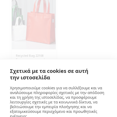
Recycled Bag 22108
Επαναχρησιμοποιούμενη
τσάντα RPET 80γρ/τμ
23x25x10εκ. Κομψή λύση
0.80
€
Σχετικά με τα cookies σε αυτή
για οικολογικά εταιρικά
events, προώθηση &
την ιστοσελίδα
δώρα. Συσκευασία: 300
τεμάχια.
Χρησιμοποιούμε cookies για να συλλέξουμε και να
αναλύσουμε πληροφορίες σχετικές με την απόδοση
και τη χρήση της ιστοσελίδας, να προσφέρουμε
ΓΚΟΥΜΑ Design
λειτουργίες σχετικές με τα κοινωνικά δίκτυα, να
βελτιώσουμε την εμπειρία πλοήγησης και να
Πνευματικά Δικαιώματα © 2026 Όλα τα δικαιώματα κατοχυρωμένα
εξατομικεύσουμε περιεχόμενο και προωθητικές
Όροι
|
Προστασία Προσωπικών Δεδομένων
|
Προσβασιμότητα
ενέργειες.