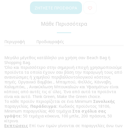
ΖΗΤΉΣΤΕ ΠΡΟΣΦΟΡΆ
Μάθε Περισσότερα
Περιγραφή
Προδιαγραφές
Μεγάλο μέγεθος κατάλληλο για χρήση σαν Beach Bag ή
Shopping Bag.
Όλο και περισσότερο στην σημερινή εποχή χρησιμοποιούμε
προϊόντα τα οποία έχουν σαν βάση την παραγωγή τους από
ανανεώσιμες ή χαμηλού περιβαλλοντολογικού κόστους
πηγές. Οργανικό Βαμβάκι , Μπαμπού, Φελλός, Κάνναβη,
Καλαμπόκι, , Ανακύκλωση Μπουκαλιών και Υφασμάτων είναι
κάποιες από αυτές τις α΄ ύλες. Ένα από αυτά τα προϊόντα
είναι και αυτό. Think Green, Make the Green choice.
Το κάθε προϊόν περιορίζεται σε ένα Minimum
Συνολικής
παραγγελίας.
Παράδειγμα:
Κωδικός προϊόντος 18106,
Minimum παραγγελίας 400 τεμάχια
Στα σχόλια σας
γράψτε:
50 τεμάχια κόκκινα, 100 μπλε, 200 πράσινα, 50
κίτρινα.
Εκπτώσεις
Επί των τιμών γίνονται σε παραγγελίες άνω των