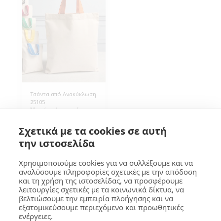
Τσάντα από Ανακύκλωση
25105
Μικρή τσάντα από
ανακυκλωμένο βαμβάκι
140γρ/τμ 26x32εκ.
1.10
€
Σχετικά με τα cookies σε αυτή
Φυσικό χρώμα με
χρωματιστό χερούλι.
την ιστοσελίδα
Eco συσκευασία για
εταιρικά δώρα.
Συσκευασία 250 τεμάχια.
Χρησιμοποιούμε cookies για να συλλέξουμε και να
αναλύσουμε πληροφορίες σχετικές με την απόδοση
και τη χρήση της ιστοσελίδας, να προσφέρουμε
ΓΚΟΥΜΑ Design
λειτουργίες σχετικές με τα κοινωνικά δίκτυα, να
βελτιώσουμε την εμπειρία πλοήγησης και να
Πνευματικά Δικαιώματα © 2026 Όλα τα δικαιώματα κατοχυρωμένα
εξατομικεύσουμε περιεχόμενο και προωθητικές
Όροι
|
Προστασία Προσωπικών Δεδομένων
|
Προσβασιμότητα
ενέργειες.