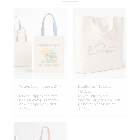
Υφασμάτινη Τσάντα 2147
Βαμβακερή Τσάντα
1612322
Μικρή βαμβακερή tote
Μικρή βαμβακερή
bag 140γρ/τ.μ. (17x22εκ)
τσάντα 140γρ/τμ 26x32εκ.
σε διάφορα χρώματα.
με κοντά χερούλια σε
1.00
€
1.10
€
Αναβαθμίστε την
φυσικό χρώμα. 100%
εταιρική εικόνα με
οικολογική συσκευασία
βιώσιμη συσκευασία.
για εταιρικά δώρα.
Συσκευασία: 250
Συσκευασία 250 τεμάχια.
τεμάχια.