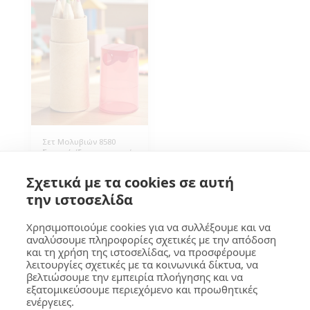
Σετ Μολυβιών 8580
Σετ από έξι χρωματιστά
μολύβια, σε συσκευασία
με ξύστρα. Διάσταση
0.70
€
Σχετικά με τα cookies σε αυτή
4,5x9εκ (Β*Υ),
Συσκευασία 400 τεμάχια.
την ιστοσελίδα
Χρησιμοποιούμε cookies για να συλλέξουμε και να
αναλύσουμε πληροφορίες σχετικές με την απόδοση
και τη χρήση της ιστοσελίδας, να προσφέρουμε
ΓΚΟΥΜΑ Design
λειτουργίες σχετικές με τα κοινωνικά δίκτυα, να
βελτιώσουμε την εμπειρία πλοήγησης και να
Πνευματικά Δικαιώματα © 2026 Όλα τα δικαιώματα κατοχυρωμένα
εξατομικεύσουμε περιεχόμενο και προωθητικές
Όροι
|
Προστασία Προσωπικών Δεδομένων
|
Προσβασιμότητα
ενέργειες.