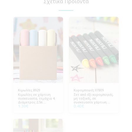
Σχετικά Προϊόντα
Κιμωλίες 8929
Κυρομπογιές 07809
Κιμωλίες σε χάρτινη
Σετ από έξι κυρομπογιές,
συσκευασία, τεμάχια 4.
μη τοξικές, σε
Διάμετρος 2,5π.
συσκευασία χάρτινη.
1.30
€
0.40
€
Συσκευασία 9,5x10,5εκ
Διάσταση 5x9εκ (Β*Υ),
(ΒxΥ). Συσκευασία 100
Συσκευασία 400 τεμάχια.
τεμάχια.