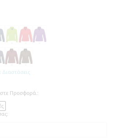
ε Διαστάσεις
ήστε Προσφορά.:
ές
σας: