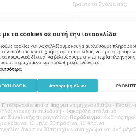
Γράψτε τα Σχόλια σας:
 με τα cookies σε αυτή την ιστοσελίδα
ιούμε cookies για να συλλέξουμε και να αναλύσουμε πληροφορ
ε την απόδοση και τη χρήση της ιστοσελίδας, να προσφέρουμε λ
ε τα κοινωνικά δίκτυα, να βελτιώσουμε την εμπειρία πλοήγησης 
σουμε περιεχόμενο και προωθητικές ενέργειες.
Μάθε Περισσότερα
ρισσότερα
ΔΟΧΗ ΟΛΩΝ
Απόρριψη όλων
ΡΥΘΜΙΣΕ
Επεξεργασία anti-pilling για να μη χνουδιάζει - Ελαστικ
 Ψηλός γιακάς με επένδυση - Φακαρόλα στο λαιμό.
mum
Συνολικής
παραγγελίας.
Παράδειγμα:
Κωδικός προϊ
ια κόκκινα, 10 μπλε, 20 πράσινα, 10 κίτρινα.
αγγελίες άνω των 20 τεμαχίων ανά χρώμα και ανά μέγεθ