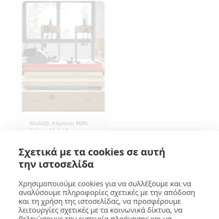
Μολύβι Χάρακας 8686
Ξύλινο Μολύβι και
Χάρακας σε διάφορα
χρώματα. Διάσταση
0.30
€
Σχετικά με τα cookies σε αυτή
1x18εκ (Β*Υ),
Συσκευασία 1.000
την ιστοσελίδα
τεμάχια.
Χρησιμοποιούμε cookies για να συλλέξουμε και να
αναλύσουμε πληροφορίες σχετικές με την απόδοση
και τη χρήση της ιστοσελίδας, να προσφέρουμε
ΓΚΟΥΜΑ Design
λειτουργίες σχετικές με τα κοινωνικά δίκτυα, να
βελτιώσουμε την εμπειρία πλοήγησης και να
Πνευματικά Δικαιώματα © 2026 Όλα τα δικαιώματα κατοχυρωμένα