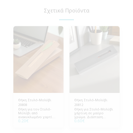
Σχετικά Προϊόντα
Θήκη Στυλό-Μολύβι
Θήκη Στυλό-Μολύβι
20808
20812
Θήκη για τον Στυλό-
Θήκη για Στυλό-Μολύβι
Μολύβι από
χάρτινη σε μαύρο
ανακυκλωμένο χαρτί.
χρώμα. Διάσταση
0.20
€
0.60
€
Διάσταση 4*15,5εκ (ΒxY).
5,5x18εκ (ΒxY), Εκτύπωση
Εκτύπωση του
του λογότυπου σας.
λογότυπου σας.
Συσκευασία 400 τεμάχια.
Συσκευασία 500 τεμάχια.