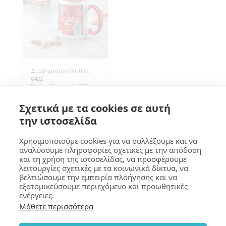
Διαφημιστική Κούπα
8422
Κούπα Κεραμική, 300ml,
με χρωματιστό χερούλι
και εσωτερικό.
3.70
€
Σχετικά με τα cookies σε αυτή
Διάσταση 8Øx9εκ (ΔxΥ),
Ατομική Συσκευασία σε
την ιστοσελίδα
κουτί, τεμάχια 40.
Χρησιμοποιούμε cookies για να συλλέξουμε και να
αναλύσουμε πληροφορίες σχετικές με την απόδοση
και τη χρήση της ιστοσελίδας, να προσφέρουμε
ΓΚΟΥΜΑ Design
λειτουργίες σχετικές με τα κοινωνικά δίκτυα, να
βελτιώσουμε την εμπειρία πλοήγησης και να
Πνευματικά Δικαιώματα © 2026 Όλα τα δικαιώματα κατοχυρωμένα
εξατομικεύσουμε περιεχόμενο και προωθητικές
Όροι
|
Προστασία Προσωπικών Δεδομένων
|
Προσβασιμότητα
ενέργειες.
Μάθετε περισσότερα
ΕΓΓΡΑΦΉ