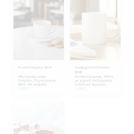
Κούπα Εσπρέσο 9634
Διαφημιστική Κούπα
8040
Φλιτζανάκι καφέ
Κούπα Κεραμική, 300ml,
Εσπρέσο, Πορσελάνινο
με χημική επεξεργασία
80ml. Με ασφαλή
ειδική για 4χρωμες
2.80
€
2.40
€
Κεραμική εκτύπωση.
εκτυπώσεις. Διάσταση
Διάσταση 6Øx5εκ (ΔxΥ),
8Øx9,6εκ (ΔxΥ),
Συσκευασία 72 τεμάχια.
Συσκευασία 40 τεμάχια.