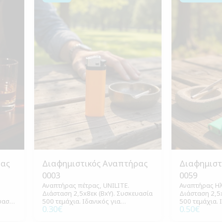
ρας
Διαφημιστικός Αναπτήρας
Διαφημιστ
0003
0059
Αναπτήρας πέτρας, UNILITE.
Αναπτήρας Ηλ
Διάσταση 2,5x8εκ (ΒxΥ). Συσκευασία
Διάσταση 2,5x
υασία
500 τεμάχια. Ιδανικός για
500 τεμάχια. 
0.30
€
0.50
€
καθημερινή χρήση και διαφημιστικά
καθημερινή χ
δώρα.
δώρα.