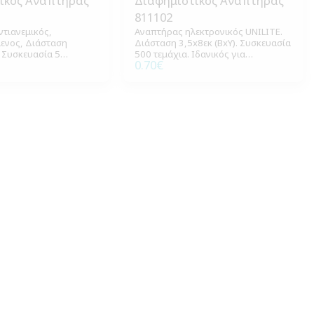
ικός Αναπτήρας
Διαφημιστικός Αναπτήρας
811102
ντιανεμικός,
Αναπτήρας ηλεκτρονικός UNILITE.
ενος, Διάσταση
Διάσταση 3,5x8εκ (ΒxΥ). Συσκευασία
, Συσκευασία 5
500 τεμάχια. Ιδανικός για
0.70
€
inimum παραγγελίας
καθημερινή χρήση και διαφημιστικά
δώρα.