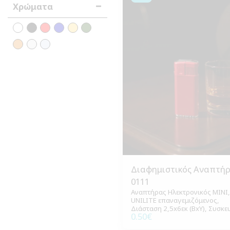
Χρώματα
Διαφημιστικός Αναπτή
0111
Αναπτήρας Ηλεκτρονικός ΜΙΝΙ,
UNILITE επαναγεμιζόμενος,
Διάσταση 2,5x6εκ (ΒxΥ), Συσκε
0.50
€
500 τεμάχια.