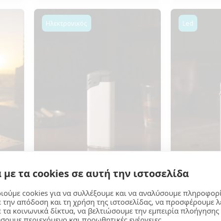
Ηλεκτρονικός
Led
 με τα cookies σε αυτή την ιστοσελίδα
ρας
Διαφημιστικός Αναπτήρας
Διαφημιστ
ιούμε cookies για να συλλέξουμε και να αναλύσουμε πληροφορ
ε την απόδοση και τη χρήση της ιστοσελίδας, να προσφέρουμε λ
802801
0507
ε τα κοινωνικά δίκτυα, να βελτιώσουμε την εμπειρία πλοήγησης 
TE,
Αναπτήρας Ηλεκτρονικός,
Αναπτήρας, με
σουμε περιεχόμενο και προωθητικές ενέργειες.