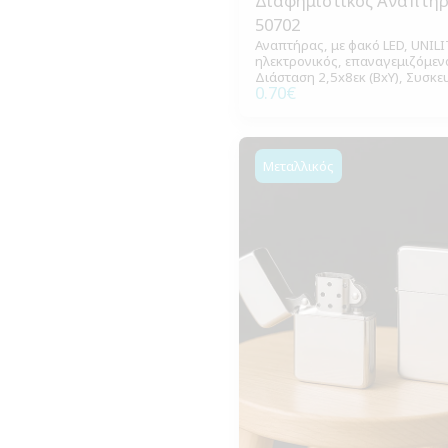
Διαφημιστικός Αναπτή
50702
Αναπτήρας, με φακό LED, UNILI
ηλεκτρονικός, επαναγεμιζόμεν
Διάσταση 2,5x8εκ (ΒxΥ), Συσκε
0.70
€
5 χρωμάτων, 500 τεμάχια.
Μεταλλικός