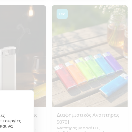
Led
ικός Αναπτήρας
Διαφημιστικός Αναπτήρας
ίες
ειτουργίες
50701
και να
 φακό LED, UNILITE,
Αναπτήρας με φακό LED,