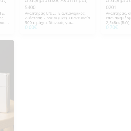
ρας
Διαφημιστικός Αναπτήρας
Διαφημιστ
5400
0201
TE,
Αναπτήρας UNILITE αντιανεμικός.
Αναπτήρας, α
ος,
Διάσταση 2,5x8εκ (ΒxΥ). Συσκευασία
επαναγεμιζόμ
υασία
500 τεμάχια. Ιδανικός για
2,5x8εκ (ΒxΥ)
0.60
€
0.70
€
καθημερινή χρήση και διαφημιστικά
χρωμάτων, M
δώρα.
500 τεμάχια.