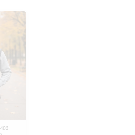
0406
ο