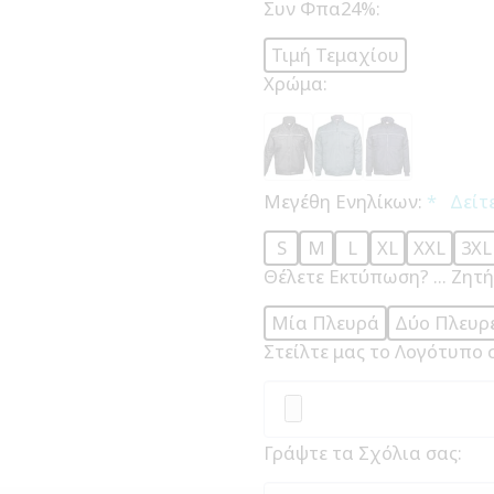
Συν Φπα24%:
Τιμή Τεμαχίου
Χρώμα:
Μεγέθη Ενηλίκων:
*
Δείτ
S
M
L
XL
XXL
3XL
Θέλετε Εκτύπωση? ... Ζητ
Μία Πλευρά
Δύο Πλευρ
Στείλτε μας το Λογότυπο 
Γράψτε τα Σχόλια σας: