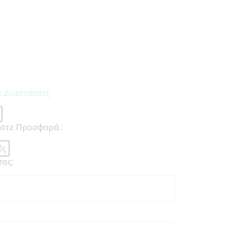
ε Διαστάσεις
ήστε Προσφορά.:
ές
σας: