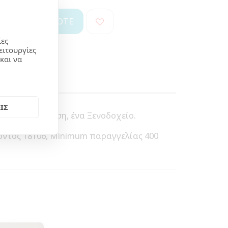
REQUEST A QUOTE
ίες
ειτουργίες
και να
ΙΣ
η, μία Εκδήλωση, ένα Ξενοδοχείο.
ς εντυπώσεις.
ντος 18106, Minimum παραγγελίας 400