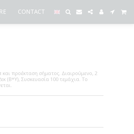
RE
CONTACT
ίπ και προέκταση σήματος. Διαιρούμενο, 2
εκ (Β*Υ), Συσκευασία 100 τεμάχια. Το
εται.