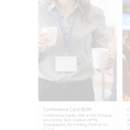
Conference Card 8599
C
Conference Cards, with a hole to hang
C
on a string, Size 10x8cm (W*H),
o
Transparent, No Printing. Pack of 100
T
0.50
€
0
pieces.
p