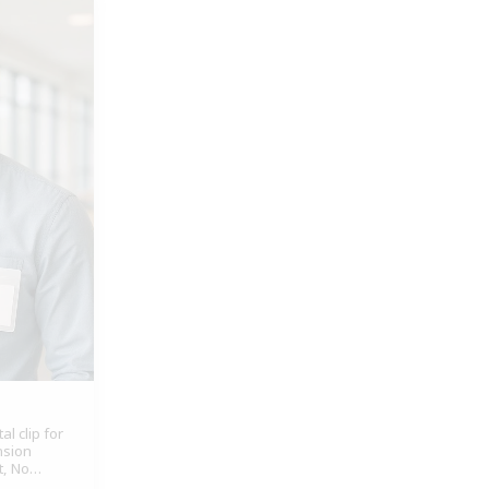
l clip for
nsion
t, No
.