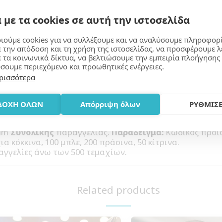
 με τα cookies σε αυτή την ιστοσελίδα
ιούμε cookies για να συλλέξουμε και να αναλύσουμε πληροφορ
ε την απόδοση και τη χρήση της ιστοσελίδας, να προσφέρουμε λ
Learn More
ε τα κοινωνικά δίκτυα, να βελτιώσουμε την εμπειρία πλοήγησης 
σουμε περιεχόμενο και προωθητικές ενέργειες.
ρισσότερα
ΔΟΧΗ ΟΛΩΝ
Απόρριψη όλων
ΡΥΘΜΙΣΕ
α, Κονκάρδες. Απαραίτητα για ένα Συνέδριο, μία Έκθεσ
νωση σας. Εκτυπώστε το λογότυπο σας και κερδίστε τι
mum
Συνολικής
παραγγελίας.
Παράδειγμα:
Κωδικός προϊό
α κόκκινα, 100 μπλε, 200 πράσινα, 50 κίτρινα.
αγγελίες άνω των 500 τεμαχίων.
Related products