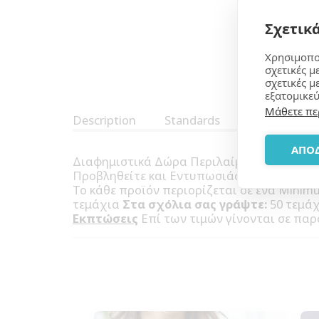
Σχετικά
Χρησιμοπο
σχετικές μ
σχετικές μ
εξατομικεύ
Μάθετε πε
Description
Standards
ΑΠΟ
Διαφημιστικά Δώρα Περιλαίμια, Βραχιολάκι
Προβληθείτε και Εντυπωσιάστε με την οργά
Το κάθε προϊόν περιορίζεται σε ένα Mini
τεμάχια
Στα σχόλια σας γράψτε:
50 τεμάχι
Εκπτώσεις
Επί των τιμών γίνονται σε παρ