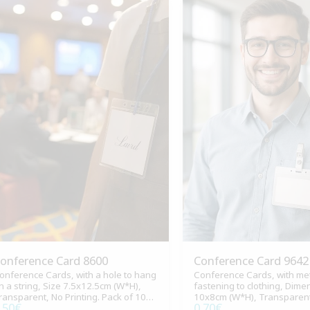
onference Card 8600
Conference Card 9642
onference Cards, with a hole to hang
Conference Cards, with meta
n a string, Size 7.5x12.5cm (W*H),
fastening to clothing, Dime
ransparent, No Printing. Pack of 100
10x8cm (W*H), Transparen
.50
€
0.70
€
ieces.
Printing. Pack of 100 pieces