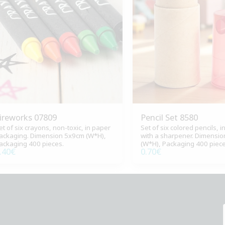
ireworks 07809
Pencil Set 8580
et of six crayons, non-toxic, in paper
Set of six colored pencils, 
ackaging. Dimension 5x9cm (W*H),
with a sharpener. Dimensi
ackaging 400 pieces.
(W*H), Packaging 400 piece
.40
€
0.70
€