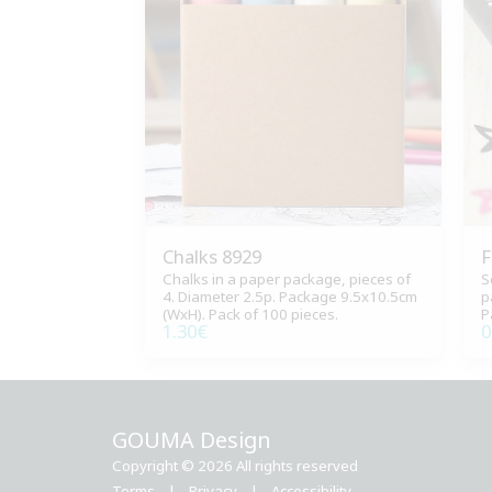
Chalks 8929
F
Chalks in a paper package, pieces of
S
4. Diameter 2.5p. Package 9.5x10.5cm
p
(WxH). Pack of 100 pieces.
P
1.30
€
0
GOUMA Design
Copyright © 2026 All rights reserved
Terms
|
Privacy
|
Accessibility