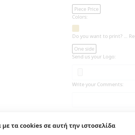
Piece Price
Colors:
Do you want to print? ... R
One side
Send us your Logo:
Write your Comments:
 με τα cookies σε αυτή την ιστοσελίδα