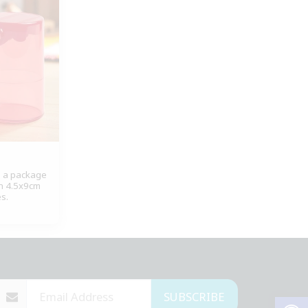
in a package
on 4.5x9cm
s.
SUBSCRIBE