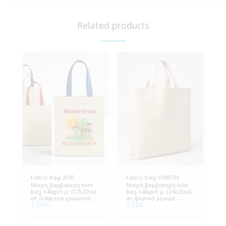
Related products
Fabric Bag 2147
Fabric Bag 1090734
Μικρή βαμβακερή tote
Μικρή βαμβακερή tote
bag 140γρ/τ.μ. (17x22εκ)
bag 140γρ/τ.μ. (24x25εκ)
σε διάφορα χρώματα.
σε φυσικό χρώμα.
1.00
€
1.00
€
Αναβαθμίστε την
Αναβαθμίστε τη
εταιρική εικόνα με
συσκευασία της
βιώσιμη συσκευασία.
επιχείρησής σας
Συσκευασία: 250
οικολογικά. Συσκευασία: