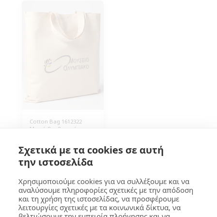
τεμάχια.
250 τεμάχια.
Cotton Bag 1612322
Μικρή βαμβακερή
τσάντα 140γρ/τμ 26x32εκ.
με κοντά χερούλια σε
1.10
€
Σχετικά με τα cookies σε αυτή
φυσικό χρώμα. 100%
οικολογική συσκευασία
την ιστοσελίδα
για εταιρικά δώρα.
Συσκευασία 250 τεμάχια.
Χρησιμοποιούμε cookies για να συλλέξουμε και να
αναλύσουμε πληροφορίες σχετικές με την απόδοση
και τη χρήση της ιστοσελίδας, να προσφέρουμε
GOUMA Design
λειτουργίες σχετικές με τα κοινωνικά δίκτυα, να
βελτιώσουμε την εμπειρία πλοήγησης και να
Copyright © 2026 All rights reserved