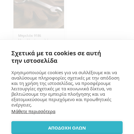
Μπρελόκ 9186
Μεταλλικό μπρελόκ που
λειτουργεί και ως
ανοιχτήρι μπουκαλιών.
2.20
€
Σχετικά με τα cookies σε αυτή
Οι διαστάσεις του είναι
9,5 εκ. πλάτος και 2,00 εκ.
την ιστοσελίδα
ύψος. Η συσκευασία
περιλαμβάνει 100
τεμάχια.
Χρησιμοποιούμε cookies για να συλλέξουμε και να
αναλύσουμε πληροφορίες σχετικές με την απόδοση
και τη χρήση της ιστοσελίδας, να προσφέρουμε
GOUMA Design
λειτουργίες σχετικές με τα κοινωνικά δίκτυα, να
βελτιώσουμε την εμπειρία πλοήγησης και να
Copyright © 2026 All rights reserved
εξατομικεύσουμε περιεχόμενο και προωθητικές
Terms
|
Privacy
|
Accessibility
ενέργειες.
Μάθετε περισσότερα
SUBSCRIBE
ΑΠΟΔΟΧΗ ΟΛΩΝ