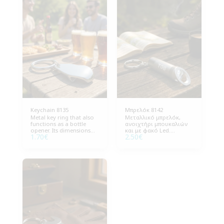
Keychain 8135
Μπρελόκ 8142
Metal key ring that also
Μεταλλικό μπρελόκ,
functions as a bottle
ανοιχτήρι μπουκαλιών
opener. Its dimensions
και με φακό Led.
1.70
€
2.50
€
are 2.9 cm. wide and 8.5
Διαστάσεις 1,5 εκ.
cm. high. The package
διάμετρος , 7 εκ. μήκος.
includes 100 pieces
Συσκευασία 100 τεμάχια.
Οι μπαταρίες
συμπεριλαμβάνονται.