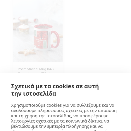
Promotional Mug 8422
Ceramic mug, 300ml,
with colored handle and
interior. Dimension
3.70
€
Σχετικά με τα cookies σε αυτή
8Øx9cm (WxH), Individual
Packaging in a box, 40
την ιστοσελίδα
pieces.
Χρησιμοποιούμε cookies για να συλλέξουμε και να
αναλύσουμε πληροφορίες σχετικές με την απόδοση
και τη χρήση της ιστοσελίδας, να προσφέρουμε
GOUMA Design
λειτουργίες σχετικές με τα κοινωνικά δίκτυα, να
βελτιώσουμε την εμπειρία πλοήγησης και να
Copyright © 2026 All rights reserved