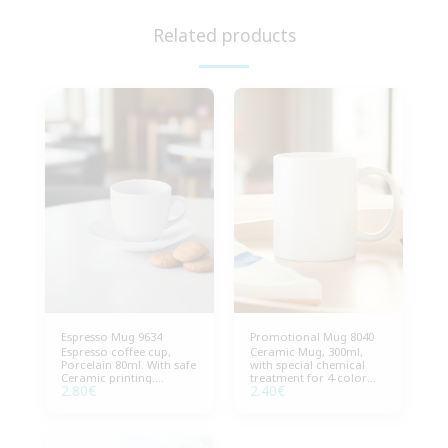
Related products
Espresso Mug 9634
Promotional Mug 8040
Espresso coffee cup,
Ceramic Mug, 300ml,
Porcelain 80ml. With safe
with special chemical
Ceramic printing.
treatment for 4-color
2.80
€
2.40
€
Dimensions 6Øx5cm
printing. Dimension
(DxH), Packaging 72
8Øx9.6cm (WxH),
pieces.
Package 40 pieces.