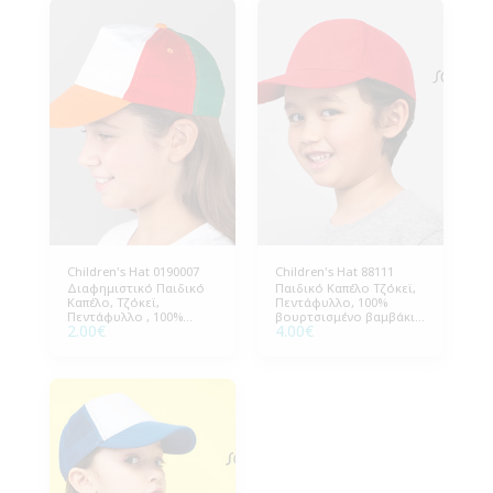
Children's Hat 0190007
Children's Hat 88111
Διαφημιστικό Παιδικό
Παιδικό Καπέλο Τζόκεϊ,
Καπέλο, Τζόκεϊ,
Πεντάφυλλο, 100%
Πεντάφυλλο , 100%
βουρτσισμένο βαμβάκι
2.00
€
4.00
€
Βαμβάκι, One Size
180g/m², One Size
Περίμετρος 56cm.
Περίμετρος 56cm.
Ρυθμιζόμενο πίσω
Ρυθμιζόμενο πίσω
κλείσιμο με velcro.
κλείσιμο με Velcro.
Συσκευασία 50 τεμάχια.
Συσκευασία 25 τεμάχια.