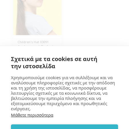
Children's Hat 03091
Διαφημιστικό Παιδικό
Καπέλο, με δίχτυ,
Πεντάφυλλο, Polyester
5.60
€
Σχετικά με τα cookies σε αυτή
160g/m², One Size
Περίμετρος 56cm.
την ιστοσελίδα
Ρυθμιζόμενο πίσω
πλαστικό κούμπωμα.
Συσκευασία 25 τεμάχια.
Χρησιμοποιούμε cookies για να συλλέξουμε και να
αναλύσουμε πληροφορίες σχετικές με την απόδοση
και τη χρήση της ιστοσελίδας, να προσφέρουμε
GOUMA Design
λειτουργίες σχετικές με τα κοινωνικά δίκτυα, να
βελτιώσουμε την εμπειρία πλοήγησης και να
Copyright © 2026 All rights reserved
εξατομικεύσουμε περιεχόμενο και προωθητικές
Terms
|
Privacy
|
Accessibility
ενέργειες.
Μάθετε περισσότερα
SUBSCRIBE