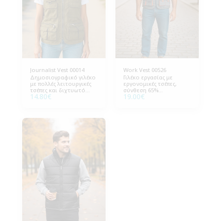
Journalist Vest 00014
Work Vest 00526
Δημοσιογραφικό γιλέκο
Γιλέκο εργασίας με
με πολλές λειτουργικές
εργονομικές τσέπες,
τσέπες και διχτυωτό
σύνθεση 65%
14.80
€
19.00
€
φοδράρισμα. 65%
πολυεστέρας – 35%
Polyester - 35% Cotton,
βαμβάκι, βάρος 240g/m².
220g/m², Συσκευασία 10
Συσκευασία 10 τεμάχια.
τεμάχια.