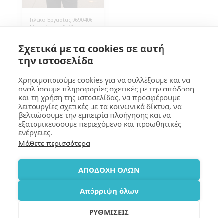
Γιλέκο Εργασίας 0690406
Μοντέρνο αδιάβροχο
γιλέκο φουσκωτό, 100%
Polyester 190Τ, Φόδρα
28.40
€
Σχετικά με τα cookies σε αυτή
Polyester 200g/m² ,
Εκτύπωση του logo σας.
την ιστοσελίδα
Συσκευασία 10 τεμάχια.
Χρησιμοποιούμε cookies για να συλλέξουμε και να
αναλύσουμε πληροφορίες σχετικές με την απόδοση
και τη χρήση της ιστοσελίδας, να προσφέρουμε
GOUMA Design
λειτουργίες σχετικές με τα κοινωνικά δίκτυα, να
βελτιώσουμε την εμπειρία πλοήγησης και να
Copyright © 2026 All rights reserved
εξατομικεύσουμε περιεχόμενο και προωθητικές
Terms
|
Privacy
|
Accessibility
ενέργειες.
Μάθετε περισσότερα
SUBSCRIBE
ΑΠΟΔΟΧΗ ΟΛΩΝ
Απόρριψη όλων
ΡΥΘΜΙΣΕΙΣ